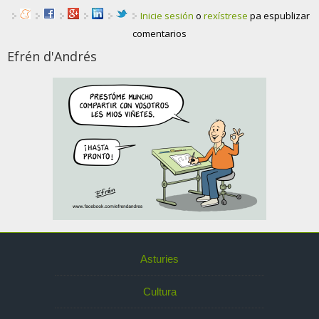
Inicie sesión
o
rexístrese
pa espublizar
comentarios
Efrén d'Andrés
Asturies
Cultura