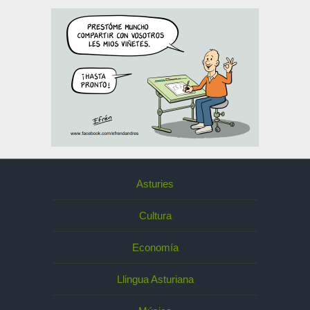
Asturies
Cultura
Economía
Llingua Asturiana