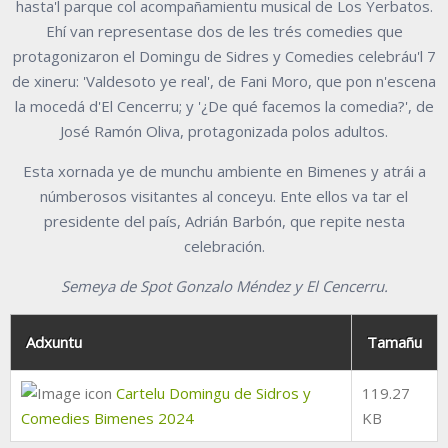
hasta'l parque col acompañamientu musical de Los Yerbatos.
Ehí van representase dos de les trés comedies que
protagonizaron el Domingu de Sidres y Comedies celebráu'l 7
de xineru: 'Valdesoto ye real', de Fani Moro, que pon n'escena
la mocedá d'El Cencerru; y '¿De qué facemos la comedia?', de
José Ramón Oliva, protagonizada polos adultos.
Esta xornada ye de munchu ambiente en Bimenes y atrái a
númberosos visitantes al conceyu. Ente ellos va tar el
presidente del país, Adrián Barbón, que repite nesta
celebración.
Semeya de Spot Gonzalo Méndez y El Cencerru.
Adxuntu
Tamañu
Cartelu Domingu de Sidros y
119.27
Comedies Bimenes 2024
KB