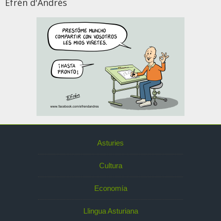
Efrén d'Andrés
Asturies
Cultura
Economía
Llingua Asturiana