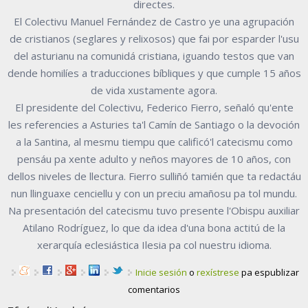
directes.
El Colectivu Manuel Fernández de Castro ye una agrupación
de cristianos (seglares y relixosos) que fai por esparder l'usu
del asturianu na comunidá cristiana, iguando testos que van
dende homilíes a traducciones bíbliques y que cumple 15 años
de vida xustamente agora.
El presidente del Colectivu, Federico Fierro, señaló qu'ente
les referencies a Asturies ta'l Camín de Santiago o la devoción
a la Santina, al mesmu tiempu que calificó'l catecismu como
pensáu pa xente adulto y neños mayores de 10 años, con
dellos niveles de llectura. Fierro sulliñó tamién que ta redactáu
nun llinguaxe cenciellu y con un preciu amañosu pa tol mundu.
Na presentación del catecismu tuvo presente l'Obispu auxiliar
Atilano Rodríguez, lo que da idea d'una bona actitú de la
xerarquía eclesiástica Ilesia pa col nuestru idioma.
Inicie sesión
o
rexístrese
pa espublizar
comentarios