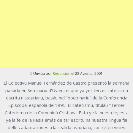
Unviáu por
Redacción
el 28 Avientu, 2001
El Colectivu Manuel Fernández de Castro presentó la selmana
pasada en Seminariu d'Uviéu, el que ya ye'l tercer catecismu
escritu n'asturianu, basáu nel "doctrinariu" de la Conferencia
Episcopal española de 1995. El catecismu, tituláu "Tercer
Catecismu de la Comunidá Cristiana: Esta ye la nuesa fe; esta
ye la fe de la Ilesia amás de tar escritu na nuestra llingua fai
delles adaptaciones a la realidá asturiana, con referencies