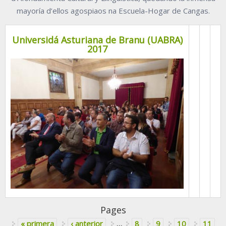
mayoría d’ellos agospiaos na Escuela-Hogar de Cangas.
Universidá Asturiana de Branu (UABRA)
2017
Pages
« primera
‹ anterior
…
8
9
10
11