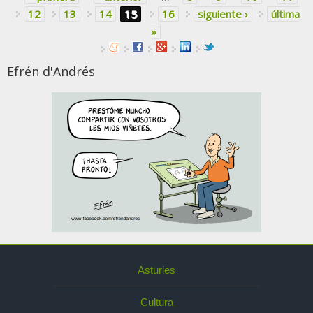
12
13
14
15
16
siguiente ›
última
»
Efrén d'Andrés
Asturies
Cultura