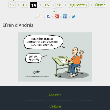
12
13
14
15
16
siguiente ›
última
»
Efrén d'Andrés
Asturies
Cultura