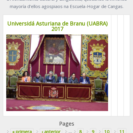
mayoría d’ellos agospiaos na Escuela-Hogar de Cangas.
Universidá Asturiana de Branu (UABRA)
2017
Pages
« primera
‹ anterior
…
8
9
10
11