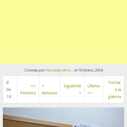
Unviáu por
Fernando de la ...
el 16 Xineru, 2018
8
Tornar
<<
<
Siguiente
Últimu
de
a la
Primeru
Anterior
>
>>
16
galería