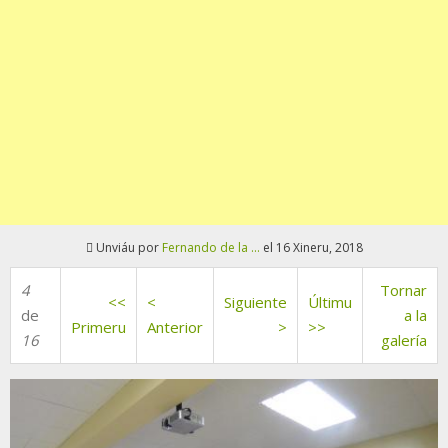
Unviáu por
Fernando de la ...
el 16 Xineru, 2018
4
Tornar
<<
<
Siguiente
Últimu
de
a la
Primeru
Anterior
>
>>
16
galería