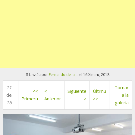
Unviáu por
Fernando de la ...
el 16 Xineru, 2018
11
Tornar
<<
<
Siguiente
Últimu
de
a la
Primeru
Anterior
>
>>
16
galería