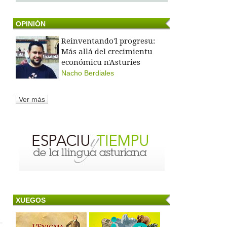
OPINIÓN
Reinventando'l progresu:
Más allá del crecimientu
económicu n'Asturies
Nacho Berdiales
Ver más
XUEGOS