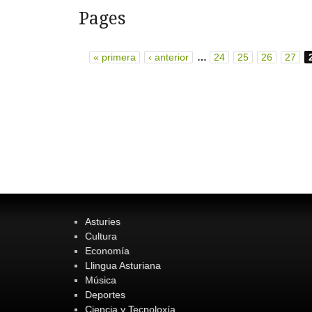
Pages
« primera
‹ anterior
…
24
25
26
27
Asturies
Cultura
Economía
Llingua Asturiana
Música
Deportes
Ciencia y Tecnoloxía