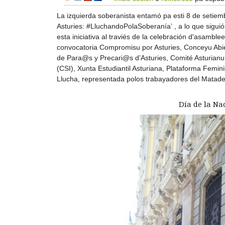
La izquierda soberanista entamó pa esti 8 de setiem
Asturies: #LluchandoPolaSoberanía’ , a lo que siguió
esta iniciativa al traviés de la celebración d'asamble
convocatoria Compromisu por Asturies, Conceyu Abier
de Para@s y Precari@s d’Asturies, Comité Asturianu d
(CSI), Xunta Estudiantil Asturiana, Plataforma Femi
Llucha, representada polos trabayadores del Matade
Día de la Na