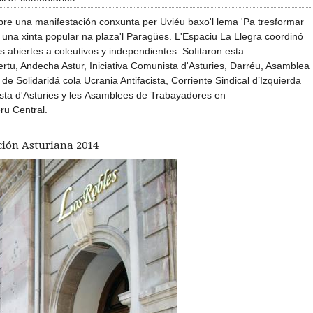
bre una manifestación conxunta per Uviéu baxo'l lema 'Pa tresformar
 una xinta popular na plaza'l Paragües. L'Espaciu La Llegra coordinó
es abiertes a coleutivos y independientes. Sofitaron esta
tu, Andecha Astur, Iniciativa Comunista d'Asturies, Darréu, Asamblea
e Solidaridá cola Ucrania Antifacista, Corriente Sindical d’Izquierda
nista d'Asturies y les Asamblees de Trabayadores en
ru Central.
ción Asturiana 2014