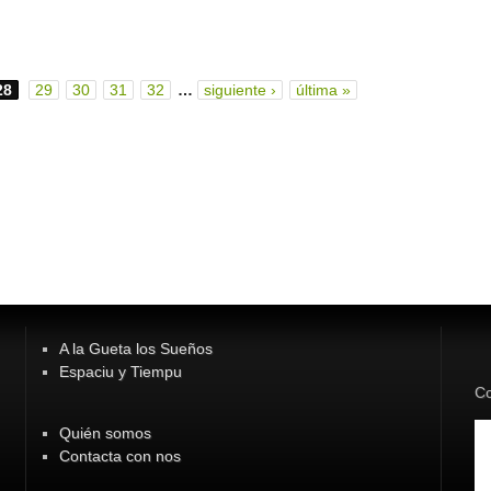
28
29
30
31
32
…
siguiente ›
última »
A la Gueta los Sueños
Espaciu y Tiempu
Co
Quién somos
Contacta con nos