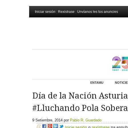
Iniciar sesión
|
Rexistrase
|
Unvíanos les tos anuncies
ENTAMU
NOTICIE
Día de la Nación Asturia
#Lluchando Pola Sobera
9 Setiembre, 2014
por
Pablo R. Guardado
Inicie sesión
o
rexístrese
pa espubl