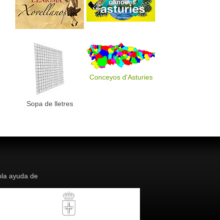
Conceyos d'Asturies
Sopa de lletres
la ayuda de