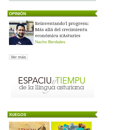
OPINIÓN
Reinventando'l progresu:
Más allá del crecimientu
económicu n'Asturies
Nacho Berdiales
Ver más
XUEGOS