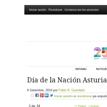
Iniciar sesión
|
Rexistrase
|
Unvíanos les tos anuncies
ENTAMU
NOTICIE
Día de la Nación Asturi
9 Setiembre, 2014
por
Pablo R. Guardado
Inicie sesión
o
rexístrese
pa espubl
3
de
34
<< Primeru
< Anterior