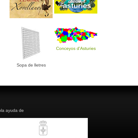
Conceyos d'Asturies
Sopa de lletres
la ayuda de