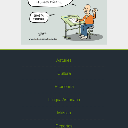
Asturies
Cultura
Economía
Llingua Asturiana
Música
Deportes