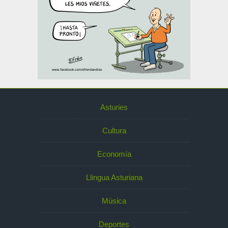
Asturies
Cultura
Economía
Llingua Asturiana
Música
Deportes