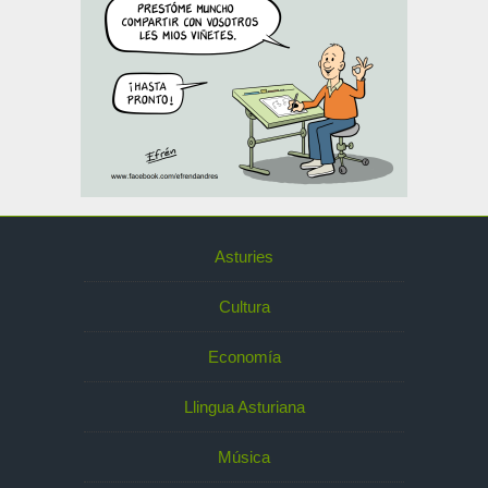
Asturies
Cultura
Economía
Llingua Asturiana
Música