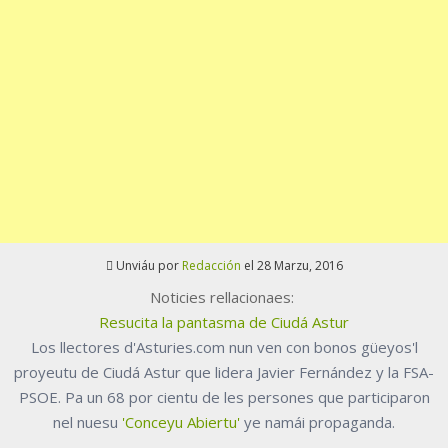
Unviáu por
Redacción
el 28 Marzu, 2016
Noticies rellacionaes:
Resucita la pantasma de Ciudá Astur
Los llectores d'Asturies.com nun ven con bonos güeyos'l
proyeutu de Ciudá Astur que lidera Javier Fernández y la FSA-
PSOE. Pa un 68 por cientu de les persones que participaron
nel nuesu
'Conceyu Abiertu'
ye namái propaganda.