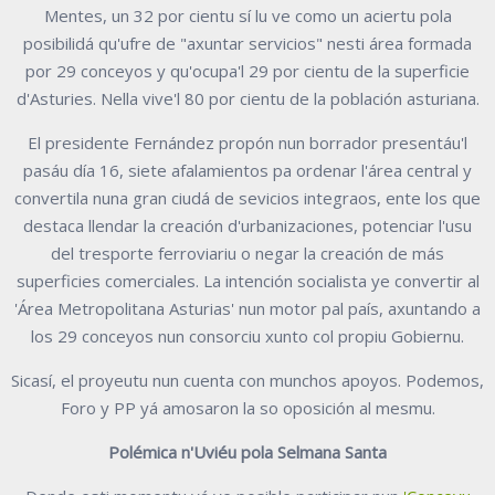
Mentes, un 32 por cientu sí lu ve como un aciertu pola
posibilidá qu'ufre de "axuntar servicios" nesti área formada
por 29 conceyos y qu'ocupa'l 29 por cientu de la superficie
d'Asturies. Nella vive'l 80 por cientu de la población asturiana.
El presidente Fernández propón nun borrador presentáu'l
pasáu día 16, siete afalamientos pa ordenar l'área central y
convertila nuna gran ciudá de sevicios integraos, ente los que
destaca llendar la creación d'urbanizaciones, potenciar l'usu
del tresporte ferroviariu o negar la creación de más
superficies comerciales. La intención socialista ye convertir al
'Área Metropolitana Asturias' nun motor pal país, axuntando a
los 29 conceyos nun consorciu xunto col propiu Gobiernu.
Sicasí, el proyeutu nun cuenta con munchos apoyos. Podemos,
Foro y PP yá amosaron la so oposición al mesmu.
Polémica n'Uviéu pola Selmana Santa