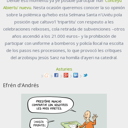
Dende esti momentu yá ye posible participar nun
'Conceyu
Abiertu' nuevu
. Nesta ocasión queremos conocer la so opinión
sobre la polémica qu'hebo esta Selmana Santa n'Uviéu pola
posición que caltuvo'l 'tripartitu' con respeuto a les
celebraciones relixoses, cola retirada de subvenciones –otros
años ascendió a los 21.000 euros– y la prohibición de
participar con uniforme a bomberos y policía llocal na escolta
de los pasos nes procesiones, lo que provocó les crítiques
del arzobispu Jesús Sanz na homilía d'ayeri na catedral.
Asturies
Efrén d'Andrés