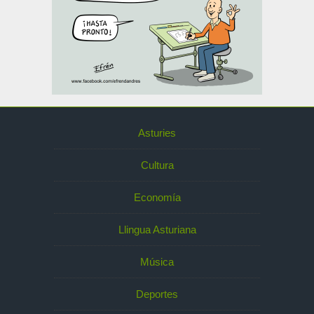
Asturies
Cultura
Economía
Llingua Asturiana
Música
Deportes