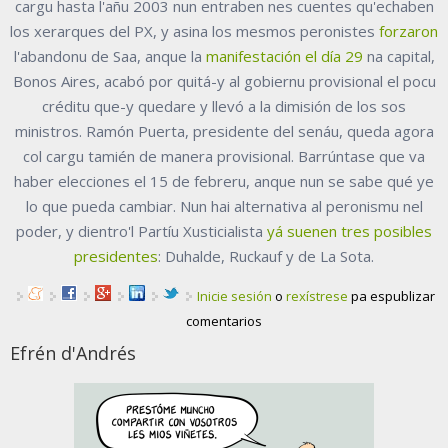
cargu hasta l'añu 2003 nun entraben nes cuentes qu'echaben
los xerarques del PX, y asina los mesmos peronistes
forzaron
l'abandonu de Saa, anque la
manifestación el día 29
na capital,
Bonos Aires, acabó por quitá-y al gobiernu provisional el pocu
créditu que-y quedare y llevó a la dimisión de los sos
ministros. Ramón Puerta, presidente del senáu, queda agora
col cargu tamién de manera provisional. Barrúntase que va
haber elecciones el 15 de febreru, anque nun se sabe qué ye
lo que pueda cambiar. Nun hai alternativa al peronismu nel
poder, y dientro'l Partíu Xusticialista
yá suenen tres posibles
presidentes
: Duhalde, Ruckauf y de La Sota.
Inicie sesión
o
rexístrese
pa espublizar
comentarios
Efrén d'Andrés