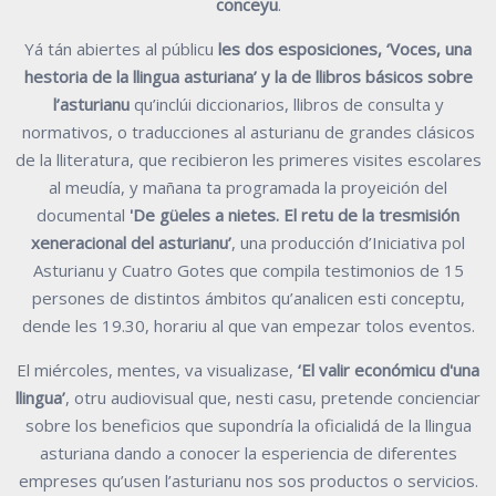
conceyu
.
Yá tán abiertes al públicu
les dos esposiciones, ‘Voces, una
hestoria de la llingua asturiana’ y la de llibros básicos sobre
l’asturianu
qu’inclúi diccionarios, llibros de consulta y
normativos, o traducciones al asturianu de grandes clásicos
de la lliteratura, que recibieron les primeres visites escolares
al meudía, y mañana ta programada la proyeición del
documental
'De güeles a nietes. El retu de la tresmisión
xeneracional del asturianu’
, una producción d’Iniciativa pol
Asturianu y Cuatro Gotes que compila testimonios de 15
persones de distintos ámbitos qu’analicen esti conceptu,
dende les 19.30, horariu al que van empezar tolos eventos.
El miércoles, mentes, va visualizase,
‘El valir económicu d'una
llingua’
, otru audiovisual que, nesti casu, pretende concienciar
sobre los beneficios que supondría la oficialidá de la llingua
asturiana dando a conocer la esperiencia de diferentes
empreses qu’usen l’asturianu nos sos productos o servicios.