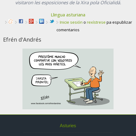
visitaron les esposiciones de la Xira pola Oficialidá.
Llingua asturiana
Inicie sesión
o
rexístrese
pa espublizar
comentarios
Efrén d'Andrés
Asturies