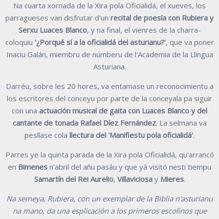
Na cuarta xornada de la Xira pola Oficialidá, el xueves, los
parragueses van disfrutar d'un
recital de poesía con Rubiera y
Serxu Luaces Blanco
, y na final, el vienres de la charra-
coloquiu
‘¿Porqué sí a la oficialidá del asturianu?’
, que va poner
Inaciu Galán, miembru de númberu de l'Academia de la Llingua
Asturiana.
Darréu, sobre les 20 hores, va entamase un reconocimientu a
los escritores del conceyu por parte de la conceyala pa siguir
con una
actuación musical de gaita con Luaces Blanco y del
cantante de tonada Rafael Díez Fernández
. La selmana va
pesllase cola
llectura del 'Manifiestu pola oficialidá'
.
Parres ye la quinta parada de la Xira pola Oficialidá, qu'arrancó
en
Bimenes
n'abril del añu pasáu y que yá visitó nesti tiempu
Samartín del Rei Aurelio
,
Villaviciosa
y
Mieres
.
Na semeya, Rubiera, con un exemplar de la Biblia n'asturianu
na mano, da una esplicación a los primeros escolinos que