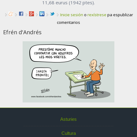
11,68 eurus (1942 ptes).
Inicie sesión
o
rexístrese
pa espublizar
comentarios
Efrén d'Andrés
Asturies
Cultura