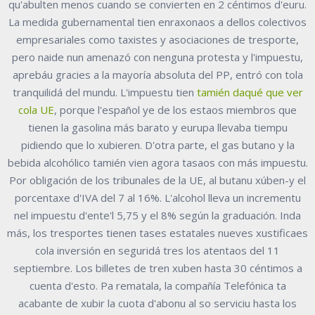
qu'abulten menos cuando se convierten en 2 céntimos d'euru.
La medida gubernamental tien enraxonaos a dellos colectivos
empresariales como taxistes y asociaciones de tresporte,
pero naide nun amenazó con nenguna protesta y l'impuestu,
aprebáu gracies a la mayoría absoluta del PP, entró con tola
tranquilidá del mundu. L'impuestu tien
tamién daqué que ver
cola UE
, porque l'español ye de los estaos miembros que
tienen la gasolina más barato y eurupa llevaba tiempu
pidiendo que lo xubieren. D'otra parte, el gas butano y la
bebida alcohólico tamién vien agora tasaos con más impuestu.
Por obligación de los tribunales de la UE, al butanu xúben-y el
porcentaxe d'IVA del 7 al 16%. L'alcohol lleva un incrementu
nel impuestu d'ente'l 5,75 y el 8% según la graduación. Inda
más, los tresportes tienen tases estatales nueves xustificaes
cola inversión en seguridá tres los atentaos del 11
septiembre. Los billetes de tren xuben hasta 30 céntimos a
cuenta d'esto. Pa rematala, la compañía Telefónica ta
acabante de xubir la cuota d'abonu al so serviciu hasta los