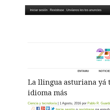
Iniciar sesión
|
Rexistrase
|
Unvíanos les tos anuncies
ENTAMU
NOTICIE
La llingua asturiana yá
idioma más
|
Ciencia y tecnoloxía
1 Agostu, 2016
por
Pablo R. Guard
Inicie sesión
o
rexístrese
pa espubl