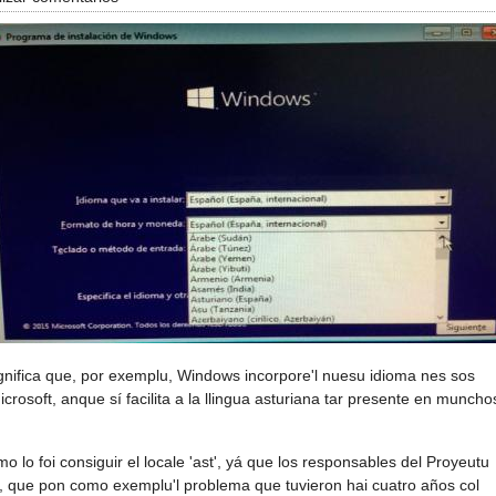
ignifica que, por exemplu, Windows incorpore'l nuesu idioma nes sos
rosoft, anque sí facilita a la llingua asturiana tar presente en muncho
o lo foi consiguir el locale 'ast', yá que los responsables del Proyeutu
, que pon como exemplu'l problema que tuvieron hai cuatro años col