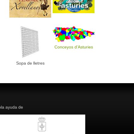
Conceyos d'Asturies
Sopa de lletres
la ayuda de