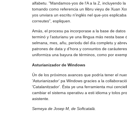
alfabetu. "Mandamos-yos de l'A a la Z, incluyendo la
tomando como referencia un llibru vieyu de Xuan Xo
yos unviara un escritu n'inglés nel que-yos esplicab
correutes", espliquen.
Amás, el procesu pa incorporase a la base de datos 
terminó y l'asturianu ye una llingua más nesta base de
selmana, mes, añu, periodu del día completu y abrevi
patrones de data y d’hora y conxuntos de caráuteres 
uniformiza una bayura de términos, como por exemplu
Asturianizador de Windows
Ún de los próximos avances que podría tener el nues
'Asturianizador' pa Windows gracies a la collaboraci
'Catalanitzador'. Ésta ye una ferramienta mui cencie
cambiar el sistema operativu a esti idioma y tolos p
asistente.
Semeya de Josep M, de Softcatalà.