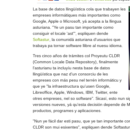
La base de datos llingüística cola que trabayen les
empreses informátiques más importantes como
Google, Apple o Microsoft, yá acepta a la llingua
asturiana. "Ye un pasu tan importante como
consiguir el locale 'ast'", espliquen dende
Softastur
, la comunidá asturiana d'usuarios que
trabaya pa tornar software llibre al nuesu idioma.
Tres cinco años de trámites col Proyeutu CLDR
(Common Locale Data Repository), finalmente
l'asturianu ta incluyíu nesta base de datos
llingüística que naz d'un consorciu de les
empreses con más pesu nel terrén informáticu y
que ye "la infraestructura qu’usen Google,
Libreoffice, Apple, Windows, IBM, Twitter, ente
otres empreses, nel so software". Sicasí, esto nun s
versiones nueves, yá qu'esta decisión depende de Mic
productos, programes y aplicaciones.
"Nun ye fácil dar esti pasu, que ye tan importante com
CLDR son mui esixentes", espliquen dende Softastur