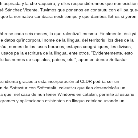
 h aspirada y la che vaqueira, y ellos respondiéronnos que nun esistíen
sé Sánchez Vicente. Tuvimos que ponenos en contautu con elli pa que
a que la normativa cambiara nesti tiempu y que dambes lletres sí yeren
ábrese cada seis meses, lo que ralentiza'l mesmu. Finalmente, ésti yá
 datos qu'incorpora'l nome de la llingua, del territoriu, los díes de la
áu, nomes de los fusos horarios, estayes xeográfiques, les divises,
usaos pa la escritura de la llingua, ente otros. "Evidentemente, esto
 los nomes de capitales, países, etc.", apunten dende Softastur.
u idioma gracies a esta incorporación al CLDR podría ser un
ón de Softastur con Softcatalà, coleutivu que tien desendolcáu un
lla que, nel casu de nun tener Windows en catalán, permite al usuariu
rogrames y aplicaciones esistentes en llingua catalana usando un