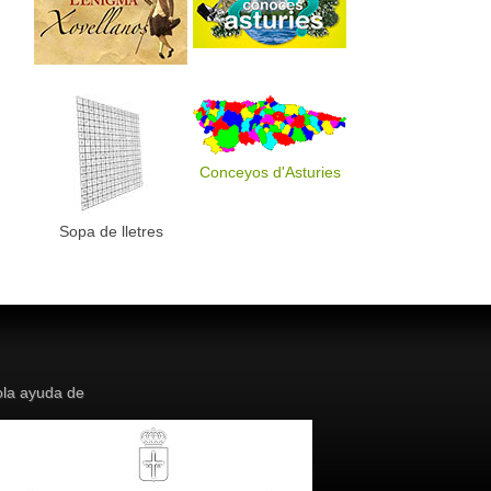
Conceyos d'Asturies
Sopa de lletres
la ayuda de