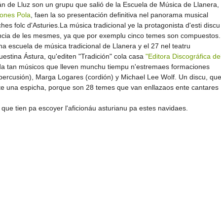
án de Lluz son un grupu que salió de la Escuela de Música de Llanera,
ones Pola
, faen la so presentación definitiva nel panorama musical
s folc d'Asturies.La música tradicional ye la protagonista d'esti discu
dencia de les mesmes, ya que por exemplu cinco temes son compuestos.
na escuela de música tradicional de Llanera y el 27 nel teatru
stina Ástura, qu'editen "Tradición" cola casa
"Editora Discográfica de
nda tan músicos que lleven munchu tiempu n'estremaes formaciones
percusión), Marga Logares (cordión) y Michael Lee Wolf. Un discu, qu
e una espicha, porque son 28 temes que van enllazaos ente cantares
- que tien pa escoyer l'aficionáu asturianu pa estes navidaes.