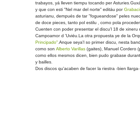
trabayos, yá lleven tiempu tocando per Asturies.Gux
y que con esti "Nel mar del norte" editáu por
Grabaci
asturianu, dempués de tar "fogueandose" peles nueche
de doce pieces, tanto pol estilu , como pola proce
Cuenten con poder presentar el discu'l 18 de xineru 
Campoamor d 'Uviéu.La otra propuesta ye de la Orque
Principado"
.Anque seya'l so primer discu, nesta ba
como son
Alberto Varillas
(gaites), Manuel Cordero (
como ellos mesmos dicen, bien pudo grabase durant
y bailles.
Dos discos qu'acaben de facer la riestra -bien llarga