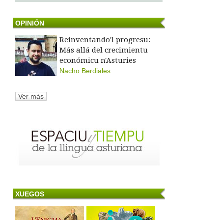
OPINIÓN
Reinventando'l progresu:
Más allá del crecimientu
económicu n'Asturies
Nacho Berdiales
Ver más
XUEGOS