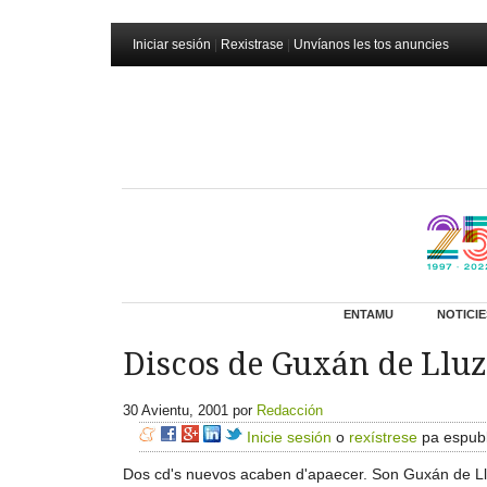
Iniciar sesión
|
Rexistrase
|
Unvíanos les tos anuncies
ENTAMU
NOTICIE
Discos de Guxán de Lluz
30 Avientu, 2001
por
Redacción
Inicie sesión
o
rexístrese
pa espubl
Dos cd's nuevos acaben d'apaecer. Son Guxán de Ll