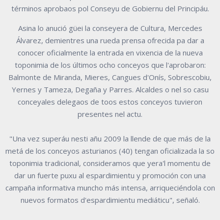
términos aprobaos pol Conseyu de Gobiernu del Principáu.
Asina lo anució güei la conseyera de Cultura, Mercedes
Álvarez, demientres una rueda prensa ofrecida pa dar a
conocer oficialmente la entrada en vixencia de la nueva
toponimia de los últimos ocho conceyos que l'aprobaron:
Balmonte de Miranda, Mieres, Cangues d'Onís, Sobrescobiu,
Yernes y Tameza, Degaña y Parres. Alcaldes o nel so casu
conceyales delegaos de toos estos conceyos tuvieron
presentes nel actu.
"Una vez superáu nesti añu 2009 la llende de que más de la
metá de los conceyos asturianos (40) tengan oficializada la so
toponimia tradicional, consideramos que yera'l momentu de
dar un fuerte puxu al espardimientu y promoción con una
campaña informativa muncho más intensa, arriqueciéndola con
nuevos formatos d'espardimientu mediáticu", señaló.