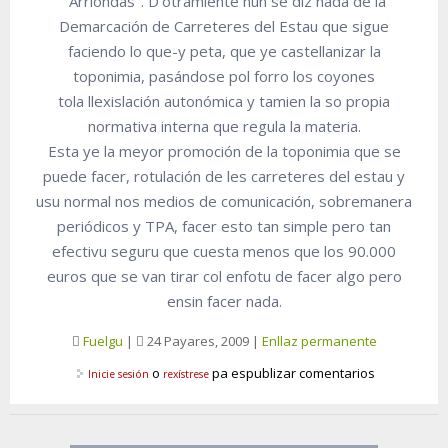
"Arriondas". D'otramiente nun se diz nada de la
Demarcación de Carreteres del Estau que sigue
faciendo lo que-y peta, que ye castellanizar la
toponimia, pasándose pol forro los coyones
tola llexislación autonómica y tamien la so propia
normativa interna que regula la materia.
Esta ye la meyor promoción de la toponimia que se
puede facer, rotulación de les carreteres del estau y
usu normal nos medios de comunicación, sobremanera
periódicos y TPA, facer esto tan simple pero tan
efectivu seguru que cuesta menos que los 90.000
euros que se van tirar col enfotu de facer algo pero
ensin facer nada.
Fuelgu
|
24 Payares, 2009
|
Enllaz permanente
o
pa espublizar comentarios
Inicie sesión
rexístrese