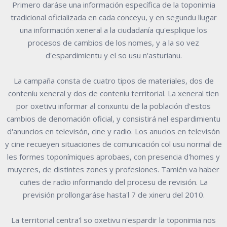
Primero daráse una información específica de la toponimia
tradicional oficializada en cada conceyu, y en segundu llugar
una información xeneral a la ciudadanía qu'esplique los
procesos de cambios de los nomes, y a la so vez
d'espardimientu y el so usu n'asturianu.
La campaña consta de cuatro tipos de materiales, dos de
conteníu xeneral y dos de conteníu territorial. La xeneral tien
por oxetivu informar al conxuntu de la población d'estos
cambios de denomación oficial, y consistirá nel espardimientu
d'anuncios en televisón, cine y radio. Los anucios en televisón
y cine recueyen situaciones de comunicación col usu normal de
les formes toponímiques aprobaes, con presencia d'homes y
muyeres, de distintes zones y profesiones. Tamién va haber
cuñes de radio informando del procesu de revisión. La
previsión prollongaráse hasta'l 7 de xineru del 2010.
La territorial centra'l so oxetivu n'espardir la toponimia nos