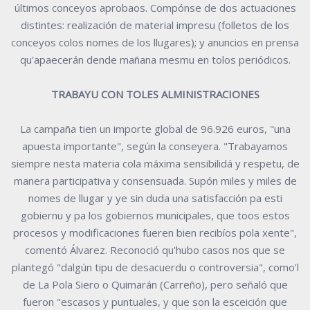
últimos conceyos aprobaos. Compónse de dos actuaciones
distintes: realización de material impresu (folletos de los
conceyos colos nomes de los llugares); y anuncios en prensa
qu'apaecerán dende mañana mesmu en tolos periódicos.
TRABAYU CON TOLES ALMINISTRACIONES
La campaña tien un importe global de 96.926 euros, "una
apuesta importante", según la conseyera. "Trabayamos
siempre nesta materia cola máxima sensibilidá y respetu, de
manera participativa y consensuada. Supón miles y miles de
nomes de llugar y ye sin duda una satisfacción pa esti
gobiernu y pa los gobiernos municipales, que toos estos
procesos y modificaciones fueren bien recibíos pola xente",
comentó Álvarez. Reconoció qu'hubo casos nos que se
plantegó "dalgún tipu de desacuerdu o controversia", como'l
de La Pola Siero o Quimarán (Carreño), pero señaló que
fueron "escasos y puntuales, y que son la esceición que