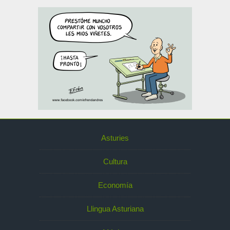
Asturies
Cultura
Economía
Llingua Asturiana