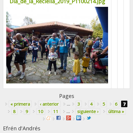
Dia_de_la_Reciella_2019_P1100214.jpg
Pages
« primera
‹ anterior
…
3
4
5
6
7
8
9
10
11
…
siguiente ›
última »
Efrén d'Andrés