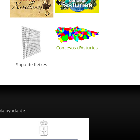
Conceyos d'Asturies
Sopa de lletres
la ayuda de