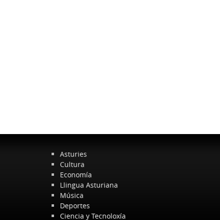
Asturies
Cultura
Economía
Llingua Asturiana
Música
Deportes
Ciencia y Tecnoloxía