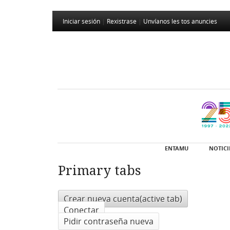
Iniciar sesión
|
Rexistrase
|
Unvíanos les tos anuncies
ENTAMU
NOTICI
Primary tabs
Crear nueva cuenta
(active tab)
Conectar
Pidir contraseña nueva