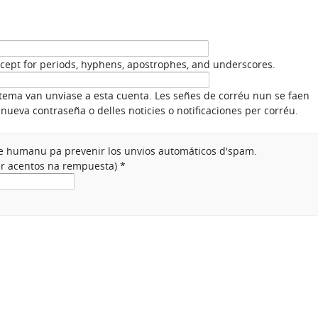
xcept for periods, hyphens, apostrophes, and underscores.
stema van unviase a esta cuenta. Les señes de corréu nun se faen
nueva contraseña o delles noticies o notificaciones per corréu.
nte humanu pa prevenir los unvios automáticos d'spam.
ner acentos na rempuesta)
*