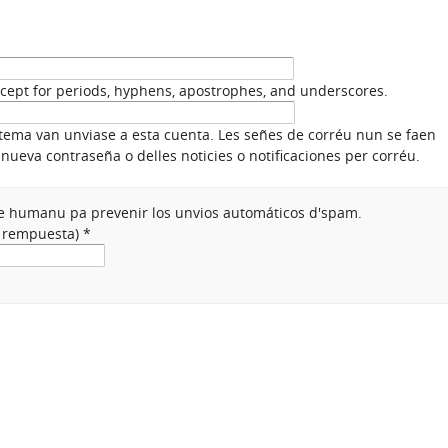
xcept for periods, hyphens, apostrophes, and underscores.
stema van unviase a esta cuenta. Les señes de corréu nun se faen
nueva contraseña o delles noticies o notificaciones per corréu.
nte humanu pa prevenir los unvios automáticos d'spam.
a rempuesta)
*