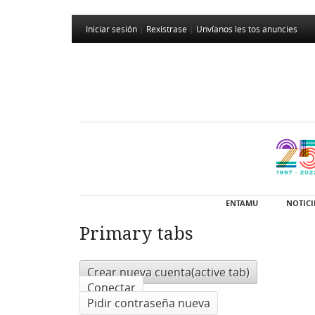
Iniciar sesión
|
Rexistrase
|
Unvíanos les tos anuncies
ENTAMU
NOTICI
Primary tabs
Crear nueva cuenta
(active tab)
Conectar
Pidir contraseña nueva