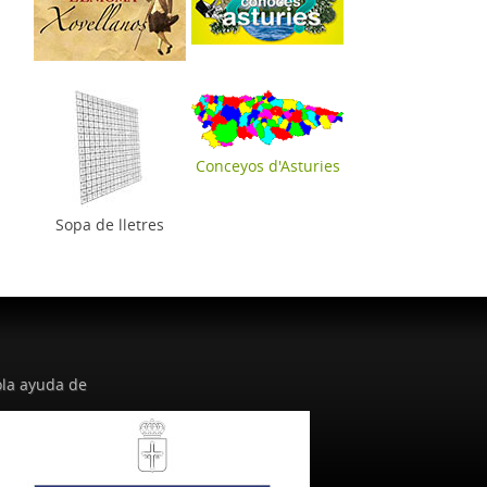
Conceyos d'Asturies
Sopa de lletres
la ayuda de