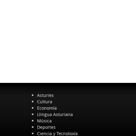
Asturies
Cultura
Economía
Llingua Asturiana
Música
Deportes
Ciencia y Tecnoloxía