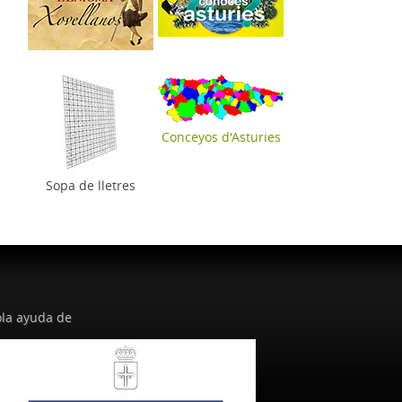
Conceyos d'Asturies
Sopa de lletres
la ayuda de