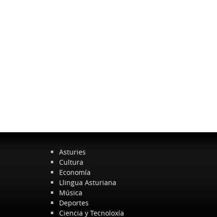
Asturies
Cultura
Economía
Llingua Asturiana
Música
Deportes
Ciencia y Tecnoloxía