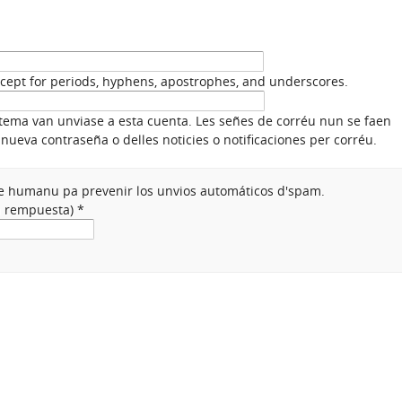
xcept for periods, hyphens, apostrophes, and underscores.
stema van unviase a esta cuenta. Les señes de corréu nun se faen
nueva contraseña o delles noticies o notificaciones per corréu.
nte humanu pa prevenir los unvios automáticos d'spam.
na rempuesta)
*