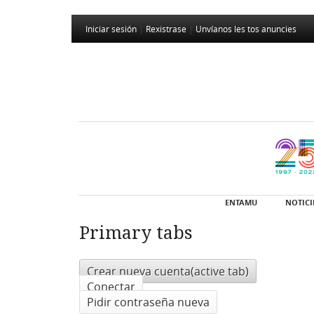
Iniciar sesión
|
Rexistrase
|
Unvíanos les tos anuncies
ENTAMU
NOTICI
Primary tabs
Crear nueva cuenta
(active tab)
Conectar
Pidir contraseña nueva