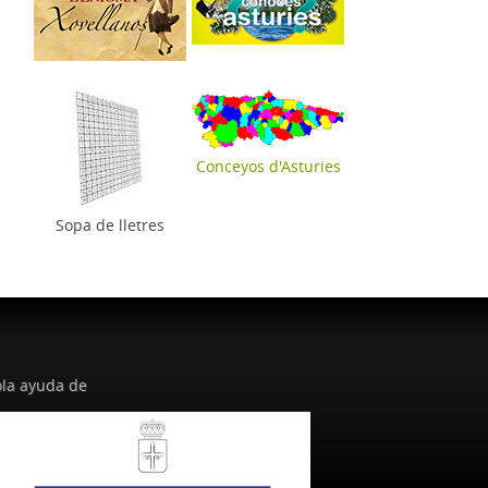
Conceyos d'Asturies
Sopa de lletres
la ayuda de