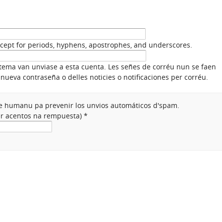
xcept for periods, hyphens, apostrophes, and underscores.
stema van unviase a esta cuenta. Les señes de corréu nun se faen
nueva contraseña o delles noticies o notificaciones per corréu.
nte humanu pa prevenir los unvios automáticos d'spam.
ner acentos na rempuesta)
*