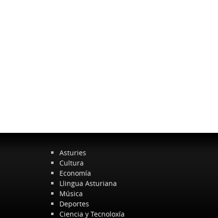
Asturies
Cultura
Economía
Llingua Asturiana
Música
Deportes
Ciencia y Tecnoloxía