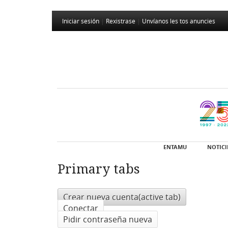
Iniciar sesión
|
Rexistrase
|
Unvíanos les tos anuncies
ENTAMU
NOTICI
Primary tabs
Crear nueva cuenta
(active tab)
Conectar
Pidir contraseña nueva