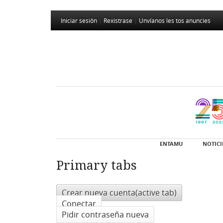
Iniciar sesión
|
Rexistrase
|
Unvíanos les tos anuncies
ENTAMU
NOTICI
Primary tabs
Crear nueva cuenta
(active tab)
Conectar
Pidir contraseña nueva