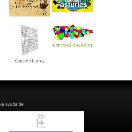
Conceyos d'Asturies
Sopa de lletres
la ayuda de