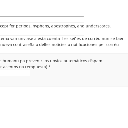
xcept for periods, hyphens, apostrophes, and underscores.
stema van unviase a esta cuenta. Les señes de corréu nun se faen
nueva contraseña o delles noticies o notificaciones per corréu.
nte humanu pa prevenir los unvios automáticos d'spam.
ner acentos na rempuesta)
*