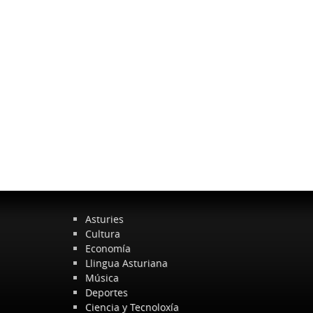
Asturies
Cultura
Economía
Llingua Asturiana
Música
Deportes
Ciencia y Tecnoloxía