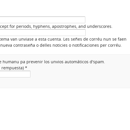
xcept for periods, hyphens, apostrophes, and underscores.
stema van unviase a esta cuenta. Les señes de corréu nun se faen
nueva contraseña o delles noticies o notificaciones per corréu.
nte humanu pa prevenir los unvios automáticos d'spam.
na rempuesta)
*