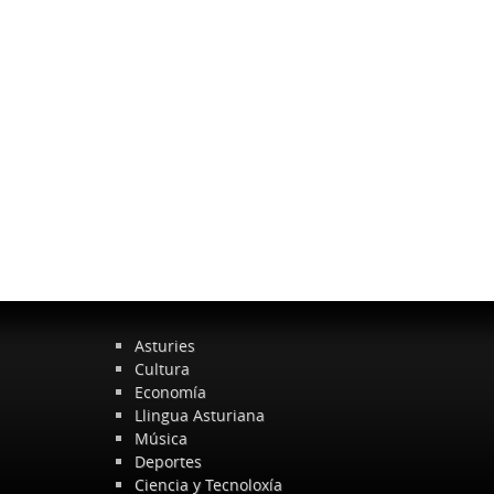
Asturies
Cultura
Economía
Llingua Asturiana
Música
Deportes
Ciencia y Tecnoloxía