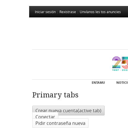
Iniciar sesión
|
Rexistrase
|
Unvíanos les tos anuncies
ENTAMU
NOTICI
Primary tabs
Crear nueva cuenta
(active tab)
Conectar
Pidir contraseña nueva