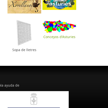
Conceyos d'Asturies
Sopa de lletres
la ayuda de