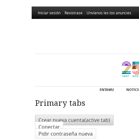
Iniciar sesión
|
Rexistrase
|
Unvíanos les tos anuncies
ENTAMU
NOTICI
Primary tabs
Crear nueva cuenta
(active tab)
Conectar
Pidir contraseña nueva