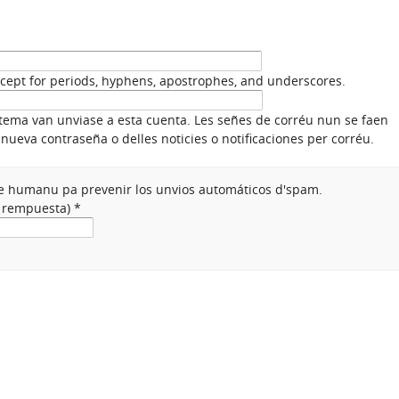
xcept for periods, hyphens, apostrophes, and underscores.
stema van unviase a esta cuenta. Les señes de corréu nun se faen
nueva contraseña o delles noticies o notificaciones per corréu.
nte humanu pa prevenir los unvios automáticos d'spam.
a rempuesta)
*