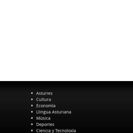
Asturies
Cultura
Economía
Llingua Asturiana
Música
Deportes
Ciencia y Tecnoloxía