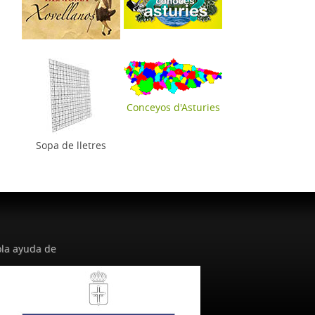
Conceyos d'Asturies
Sopa de lletres
la ayuda de