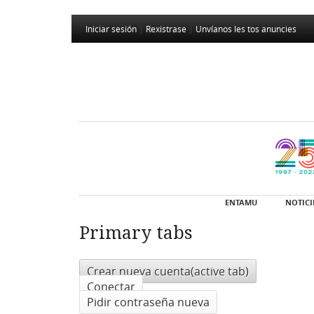
Iniciar sesión
|
Rexistrase
|
Unvíanos les tos anuncies
ENTAMU
NOTICI
Primary tabs
Crear nueva cuenta
(active tab)
Conectar
Pidir contraseña nueva