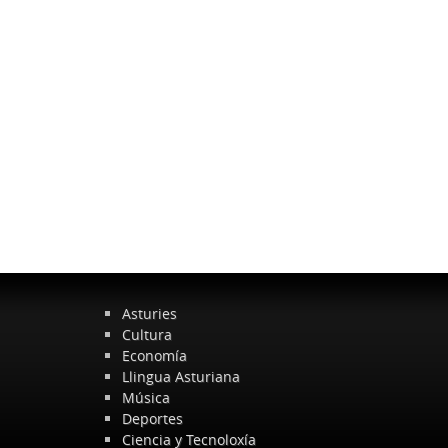
Asturies
Cultura
Economía
Llingua Asturiana
Música
Deportes
Ciencia y Tecnoloxía