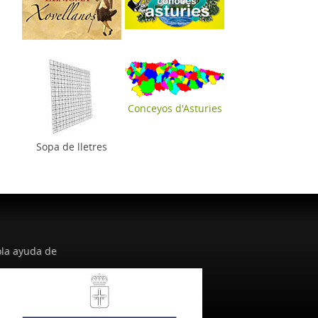
Conceyos d'Asturies
Sopa de lletres
la ayuda de