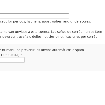
xcept for periods, hyphens, apostrophes, and underscores.
stema van unviase a esta cuenta. Les señes de corréu nun se faen
nueva contraseña o delles noticies o notificaciones per corréu.
nte humanu pa prevenir los unvios automáticos d'spam.
na rempuesta)
*