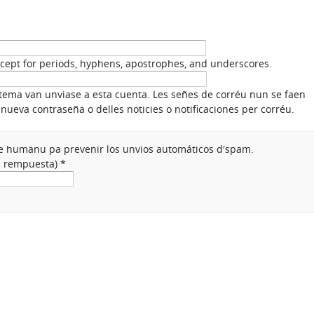
xcept for periods, hyphens, apostrophes, and underscores.
stema van unviase a esta cuenta. Les señes de corréu nun se faen
nueva contraseña o delles noticies o notificaciones per corréu.
nte humanu pa prevenir los unvios automáticos d'spam.
na rempuesta)
*