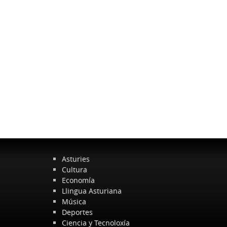
Asturies
Cultura
Economía
Llingua Asturiana
Música
Deportes
Ciencia y Tecnoloxía