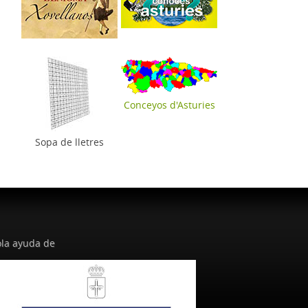
Conceyos d'Asturies
Sopa de lletres
la ayuda de