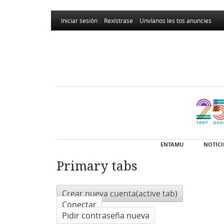
Iniciar sesión
|
Rexistrase
|
Unvíanos les tos anuncies
ENTAMU
NOTICI
Primary tabs
Crear nueva cuenta
(active tab)
Conectar
Pidir contraseña nueva