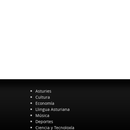
Asturies
Cultura
Economía
Llingua Asturiana
Música
Deportes
Ciencia y Tecnoloxía