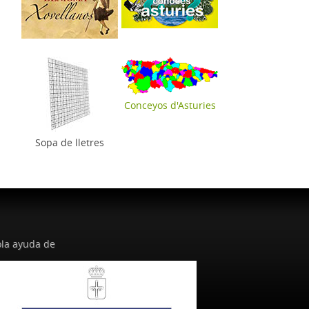
Conceyos d'Asturies
Sopa de lletres
la ayuda de