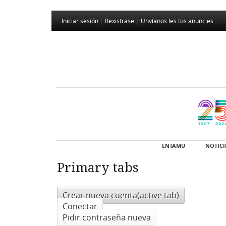
Iniciar sesión
|
Rexistrase
|
Unvíanos les tos anuncies
ENTAMU
NOTICI
Primary tabs
Crear nueva cuenta
(active tab)
Conectar
Pidir contraseña nueva