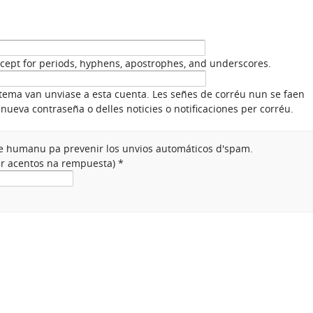
xcept for periods, hyphens, apostrophes, and underscores.
stema van unviase a esta cuenta. Les señes de corréu nun se faen
nueva contraseña o delles noticies o notificaciones per corréu.
nte humanu pa prevenir los unvios automáticos d'spam.
ner acentos na rempuesta)
*