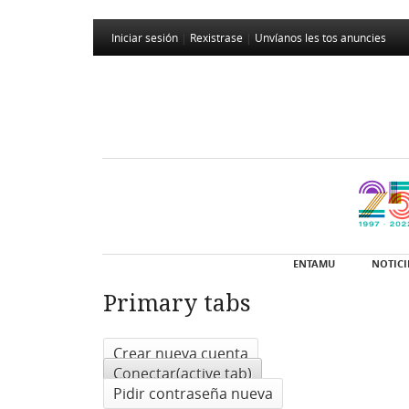
Iniciar sesión
|
Rexistrase
|
Unvíanos les tos anuncies
ENTAMU
NOTICI
Primary tabs
Crear nueva cuenta
Conectar
(active tab)
Pidir contraseña nueva