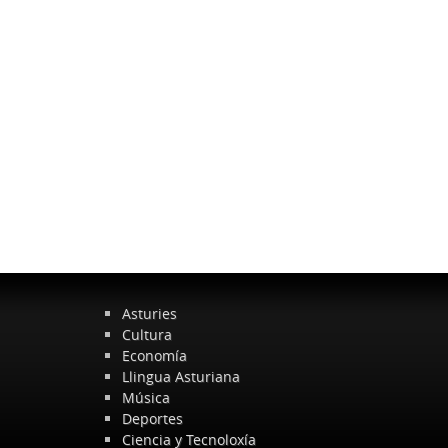
Asturies
Cultura
Economía
Llingua Asturiana
Música
Deportes
Ciencia y Tecnoloxía