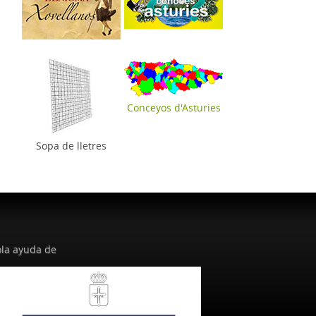
Conceyos d'Asturies
Sopa de lletres
la ayuda de