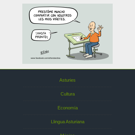
Asturies
Cultura
Economía
Llingua Asturiana