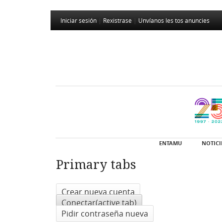
Iniciar sesión
|
Rexistrase
|
Unvíanos les tos anuncies
ENTAMU
NOTICI
Primary tabs
Crear nueva cuenta
Conectar
(active tab)
Pidir contraseña nueva