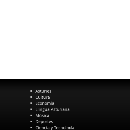
Asturies
Cultura
Economía
Llingua Asturiana
Música
Deportes
Ciencia y Tecnoloxía