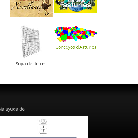
Conceyos d'Asturies
Sopa de lletres
la ayuda de