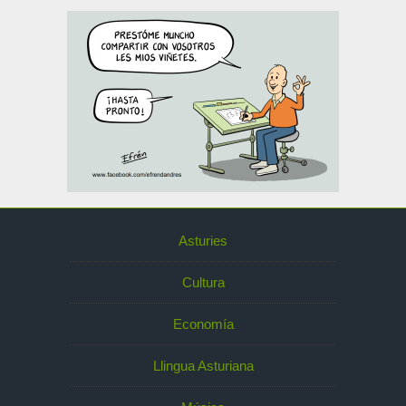
Asturies
Cultura
Economía
Llingua Asturiana