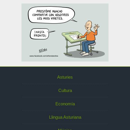
Asturies
Cultura
Economía
Llingua Asturiana