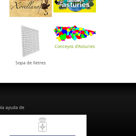
Conceyos d'Asturies
Sopa de lletres
la ayuda de