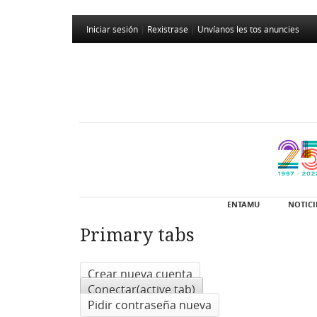
Iniciar sesión
|
Rexistrase
|
Unvíanos les tos anuncies
ENTAMU
NOTICI
Primary tabs
Crear nueva cuenta
Conectar
(active tab)
Pidir contraseña nueva