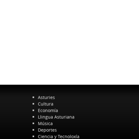
Asturies
Cultura
Economía
Llingua Asturiana
Música
Deportes
Ciencia y Tecnoloxía