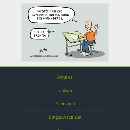
Asturies
Cultura
Economía
Llingua Asturiana