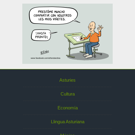
Asturies
Cultura
Economía
Llingua Asturiana