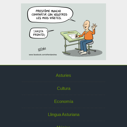
Asturies
Cultura
Economía
Llingua Asturiana