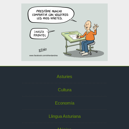
Asturies
Cultura
Economía
Llingua Asturiana