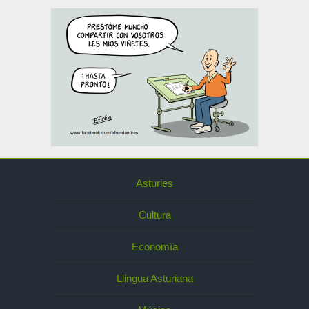
Asturies
Cultura
Economía
Llingua Asturiana