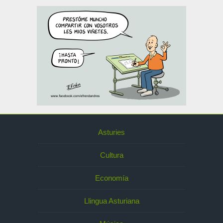
Asturies
Cultura
Economía
Llingua Asturiana