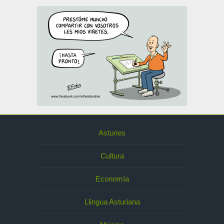
Asturies
Cultura
Economía
Llingua Asturiana