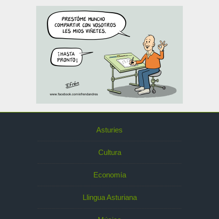
Asturies
Cultura
Economía
Llingua Asturiana