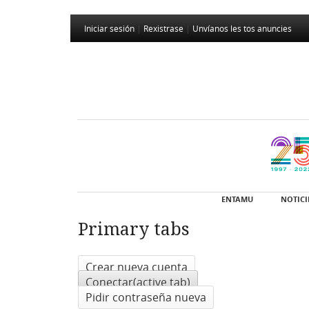
Iniciar sesión
|
Rexistrase
|
Unvíanos les tos anuncies
ENTAMU
NOTICI
Primary tabs
Crear nueva cuenta
Conectar
(active tab)
Pidir contraseña nueva