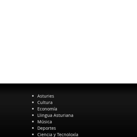
Asturies
Cultura
Economía
Llingua Asturiana
Música
Deportes
Ciencia y Tecnoloxía