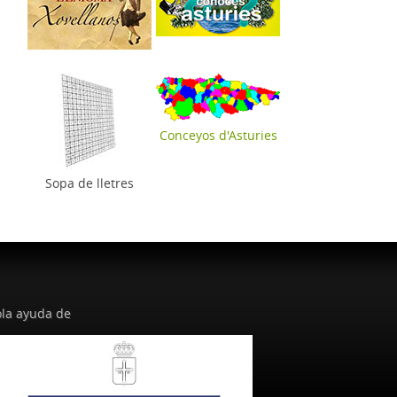
Conceyos d'Asturies
Sopa de lletres
la ayuda de