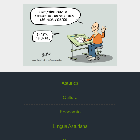
Asturies
Cultura
Economía
Llingua Asturiana