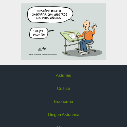
Asturies
Cultura
Economía
Llingua Asturiana