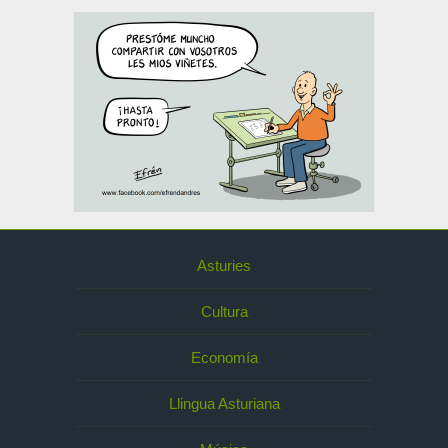
Asturies
Cultura
Economía
Llingua Asturiana